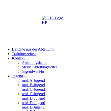
Berichte aus der Abteilung
Trainingszeiten
Kontakt
Abteilungsleiter
Stellv. Abteilungsleiter
Jugendwart/in
Jugend
mnl. A-Jugend
mnl. B-Jugend
mnl. C-Jugend
wbl. C-Jugend
mnl. D-Jugend
wbl. D-Jugend
mnl. E-Jugend