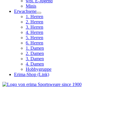
wbl. E-Jugend
Minis
Erwachsene
1. Herren
2. Herren
3. Herren
4. Herren
5. Herren
6. Herren
1. Damen
2. Damen
3. Damen
4. Damen
Hobbygruppe
Erima-Shop (Link)