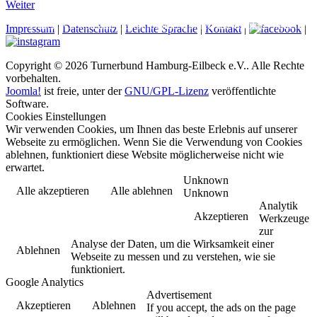
Weiter
Durch Klicken auf diesen iFrame werden die Cookies hinterlegt
Impressum
|
Datenschutz
|
Leichte Sprache
|
Kontakt
|
|
Copyright © 2026 Turnerbund Hamburg-Eilbeck e.V.. Alle Rechte
vorbehalten.
Joomla!
ist freie, unter der
GNU/GPL-Lizenz
veröffentlichte
Software.
Cookies Einstellungen
Wir verwenden Cookies, um Ihnen das beste Erlebnis auf unserer
Webseite zu ermöglichen. Wenn Sie die Verwendung von Cookies
ablehnen, funktioniert diese Website möglicherweise nicht wie
erwartet.
Unknown
Alle akzeptieren
Alle ablehnen
Unknown
Analytik
Akzeptieren
Werkzeuge
zur
Analyse der Daten, um die Wirksamkeit einer
Ablehnen
Webseite zu messen und zu verstehen, wie sie
funktioniert.
Google Analytics
Advertisement
Akzeptieren
Ablehnen
If you accept, the ads on the page