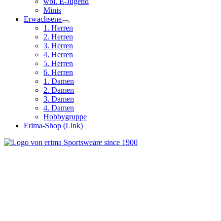
wbl. E-Jugend
Minis
Erwachsene
1. Herren
2. Herren
3. Herren
4. Herren
5. Herren
6. Herren
1. Damen
2. Damen
3. Damen
4. Damen
Hobbygruppe
Erima-Shop (Link)