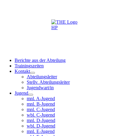
Berichte aus der Abteilung
Trainingszeiten
Kontakt
Abteilungsleiter
Stellv. Abteilungsleiter
Jugendwart/in
Jugend
mnl. A-Jugend
mnl. B-Jugend
mnl. C-Jugend
wbl. C-Jugend
mnl. D-Jugend
wbl. D-Jugend
mnl. E-Jugend