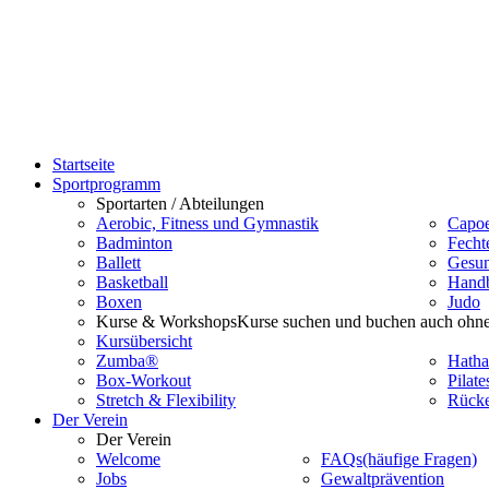
Startseite
Sportprogramm
Sportarten / Abteilungen
Aerobic, Fitness und Gymnastik
Capoe
Badminton
Fecht
Ballett
Gesun
Basketball
Handb
Boxen
Judo
Kurse & Workshops
Kurse suchen und buchen auch ohne
Kursübersicht
Zumba®
Hatha
Box-Workout
Pilate
Stretch & Flexibility
Rücke
Der Verein
Der Verein
Welcome
FAQs
(häufige Fragen)
Jobs
Gewaltprävention