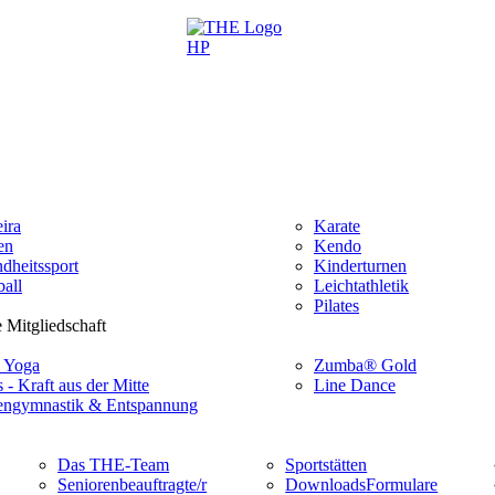
ira
Karate
en
Kendo
dheitssport
Kinderturnen
all
Leichtathletik
Pilates
 Mitgliedschaft
 Yoga
Zumba® Gold
s - Kraft aus der Mitte
Line Dance
ngymnastik & Entspannung
Das THE-Team
Sportstätten
Seniorenbeauftragte/r
Downloads
Formulare