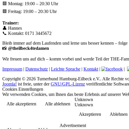
🟦 Montag: 19:00 – 20:30 Uhr
🟦 Freitag: 19:00 – 20:30 Uhr
Trainer:
👤 Hannes
📞 Kontakt: 0171 3445672
Bleib immer auf dem Laufenden und lerne uns besser kennen – folge 
📸
@theilbeck4tedamen
Wir freuen uns auf dich – komm vorbei und werde Teil der THE-Famili
Impressum
|
Datenschutz
|
Leichte Sprache
|
Kontakt
|
|
Copyright © 2026 Turnerbund Hamburg-Eilbeck e.V.. Alle Rechte vo
Joomla!
ist freie, unter der
GNU/GPL-Lizenz
veröffentlichte Softwar
Cookies Einstellungen
Wir verwenden Cookies, um Ihnen das beste Erlebnis auf unserer Web
Unknown
Alle akzeptieren
Alle ablehnen
Unknown
Akzeptieren
Ablehnen
Advertisement