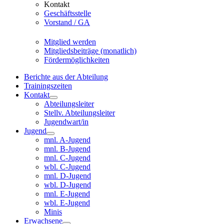
Kontakt
Geschäftsstelle
Vorstand / GA
Mitglied werden
Mitgliedsbeiträge (monatlich)
Fördermöglichkeiten
Berichte aus der Abteilung
Trainingszeiten
Kontakt
Abteilungsleiter
Stellv. Abteilungsleiter
Jugendwart/in
Jugend
mnl. A-Jugend
mnl. B-Jugend
mnl. C-Jugend
wbl. C-Jugend
mnl. D-Jugend
wbl. D-Jugend
mnl. E-Jugend
wbl. E-Jugend
Minis
Erwachsene