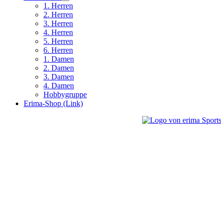
1. Herren
2. Herren
3. Herren
4. Herren
5. Herren
6. Herren
1. Damen
2. Damen
3. Damen
4. Damen
Hobbygruppe
Erima-Shop (Link)