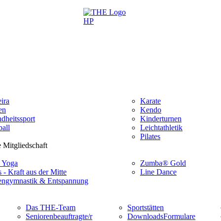
ira
Karate
en
Kendo
dheitssport
Kinderturnen
all
Leichtathletik
Pilates
 Mitgliedschaft
 Yoga
Zumba® Gold
s - Kraft aus der Mitte
Line Dance
ngymnastik & Entspannung
Das THE-Team
Sportstätten
Seniorenbeauftragte/r
Downloads
Formulare