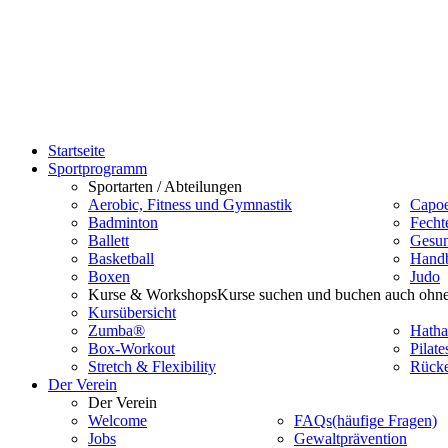
Startseite
Sportprogramm
Sportarten / Abteilungen
Aerobic, Fitness und Gymnastik
Capoe
Badminton
Fecht
Ballett
Gesun
Basketball
Handb
Boxen
Judo
Kurse & Workshops
Kurse suchen und buchen auch ohne
Kursübersicht
Zumba®
Hatha
Box-Workout
Pilate
Stretch & Flexibility
Rücke
Der Verein
Der Verein
Welcome
FAQs
(häufige Fragen)
Jobs
Gewaltprävention