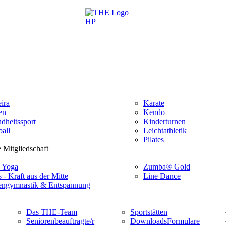
ira
Karate
en
Kendo
dheitssport
Kinderturnen
all
Leichtathletik
Pilates
 Mitgliedschaft
 Yoga
Zumba® Gold
s - Kraft aus der Mitte
Line Dance
ngymnastik & Entspannung
Das THE-Team
Sportstätten
Seniorenbeauftragte/r
Downloads
Formulare