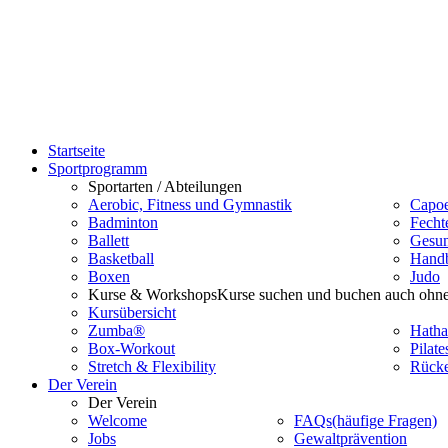
Startseite
Sportprogramm
Sportarten / Abteilungen
Aerobic, Fitness und Gymnastik
Capoe
Badminton
Fecht
Ballett
Gesun
Basketball
Handb
Boxen
Judo
Kurse & Workshops
Kurse suchen und buchen auch ohne
Kursübersicht
Zumba®
Hatha
Box-Workout
Pilate
Stretch & Flexibility
Rücke
Der Verein
Der Verein
Welcome
FAQs
(häufige Fragen)
Jobs
Gewaltprävention