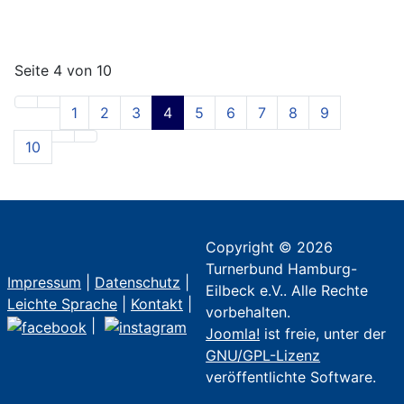
Seite 4 von 10
1
2
3
4
5
6
7
8
9
10
Copyright © 2026
Turnerbund Hamburg-
Impressum
|
Datenschutz
|
Eilbeck e.V.. Alle Rechte
Leichte Sprache
|
Kontakt
|
vorbehalten.
|
Joomla!
ist freie, unter der
GNU/GPL-Lizenz
veröffentlichte Software.