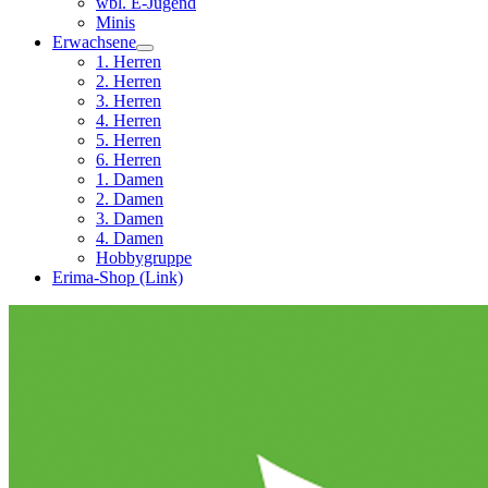
wbl. E-Jugend
Minis
Erwachsene
1. Herren
2. Herren
3. Herren
4. Herren
5. Herren
6. Herren
1. Damen
2. Damen
3. Damen
4. Damen
Hobbygruppe
Erima-Shop (Link)