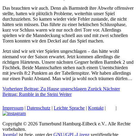
Das brauchten wir auch. Denn als Barmstedt ihre Abwehr offensiver
stellte, hatten wir plötzlich Probleme, weiterhin unser Spiel
durchzuziehen. So kamen wieder viele Fehler zustande, die nicht
hätten sein müssen. Das führte zu einer hektischen Schlussphase,
kurz vor Schluss waren wir nur noch drei Tore vor. Allerdings
spielten wir die Manndeckung schnell aus und mit zwei schnellen
Toren konnten wir den Deckel auf das Spiel machen.
Jetzt sind wir seit vier Spielen ungeschlagen – das hätte wohl
niemand vor der Saison erwartet. Jetzt kommen allerdings die
richtigen Härtetests. Unsere nächsten Gegner heißen Barmbek 2 und
Fischbek. Beide Mannschaften stehen nach einem Unentschieden
mit jeweils 8:2 Punkten an der Tabellenspitze. Wir haben allerdings
nur einen Punkt Abstand. Man wird ja wohl noch träumen dürfen…
Vorheriger Beitrag: Zu Hause ungeschlagen
Zurück
Nächster
Beitrag: Rumble in the Steini
Weiter
Impressum
|
Datenschutz
|
Leichte Sprache
|
Kontakt
|
|
Copyright © 2026 Turnerbund Hamburg-Eilbeck e.V.. Alle Rechte
vorbehalten.
Joomla!
ist freie, unter der
GNU/GPL-Lizenz
veröffentlichte