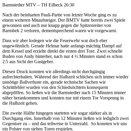
Barmstedter MTV – TH Eilbeck 26:30
Nach der beinharten Pauli-Partie von letzter Woche ging es zu
einem weiteren Mitaufsteiger. Der BMTV hatte bereits zwei Spiele
gewonnen und auch nur knapp gegen die Spitzenreiter von
Barmbek 2 verloren, dementsprechend waren wir vorgewarnt.
Dass wir aber loslegen wie die Feuerwehr war doch eher
ungewöhnlich. Gerade Helmar hatte anfangs mächtig Dampf auf
dem Kessel und erzielte direkt die ersten drei Tore. Zwei schnelle
Buden von Andy hinterher, nach nur 4 ½ Minuten stand es schon
2:5 aus Sicht der Gastgeber.
Diesen Druck konnten wir allerdings nicht durchgängig
aufrechterhalten. Während der Halbzeit schlichen sich immer wieder
unnötige Ballverluste ein, gerade technische Sachen wie
Schrittfehler wurden von den Schiedsrichtern konsequent
abgepfiffen. So ließen wir die Barmstedter nach 15 Minuten immer
näher herankommen und konnten nur mit einem Tor Vorsprung in
die Halbzeit gehen.
Die zweite Hälfte hingegen starteten wir sogar stärker als in
Durchgang eins. Innerhalb von 12 Minuten ließen wir lediglich zwei
Gegentore zu – und das teilweise in Unterzahl. So konnten wir uns
ein Polster von sieben Toren erspielen.