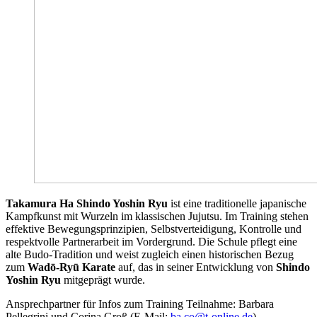
Takamura Ha Shindo Yoshin Ryu
ist eine traditionelle japanische
Kampfkunst mit Wurzeln im klassischen Jujutsu. Im Training stehen
effektive Bewegungsprinzipien, Selbstverteidigung, Kontrolle und
respektvolle Partnerarbeit im Vordergrund. Die Schule pflegt eine
alte Budo-Tradition und weist zugleich einen historischen Bezug
zum
Wadō-Ryū Karate
auf, das in seiner Entwicklung von
Shindo
Yoshin Ryu
mitgeprägt wurde.
Ansprechpartner für Infos zum Training Teilnahme: Barbara
Pellegrini und Corina Groß (E-Mail:
ba.co@t-online.de
)