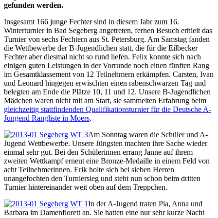
gefunden werden.
Insgesamt 166 junge Fechter sind in diesem Jahr zum 16.
Winterturnier in Bad Segeberg angetreten, fernen Besuch erhielt das
Turnier von sechs Fechtern aus St. Petersburg. Am Samstag fanden
die Wettbewerbe der B-Jugendlichen statt, die für die Eilbecker
Fechter aber diesmal nicht so rund liefen. Felix konnte sich nach
einigen guten Leistungen in der Vorrunde noch einen fünften Rang
im Gesamtklassement von 12 Teilnehmern erkämpfen. Carsten, Ivan
und Leonard hingegen erwischten einen rabenschwarzen Tag und
belegten am Ende die Plätze 10, 11 und 12. Unsere B-Jugendlichen
Mädchen waren nicht mit am Start, sie sammelten Erfahrung beim
gleichzeitig stattfindenden Qualifikationsturnier für die Deutsche A-
Jungend Rangliste in Moers
.
Am Sonntag waren die Schüler und A-
Jugend Wettbewerbe. Unsere Jüngsten machten ihre Sache wieder
einmal sehr gut. Bei den Schülerinnen errang Janne auf ihrem
zweiten Wettkampf erneut eine Bronze-Medaille in einem Feld von
acht Teilnehmerinnen. Erik holte sich bei sieben Herren
unangefochten den Turniersieg und steht nun schon beim dritten
Turnier hintereinander weit oben auf dem Treppchen.
In der A-Jugend traten Pia, Anna und
Barbara im Damenflorett an. Sie hatten eine nur sehr kurze Nacht