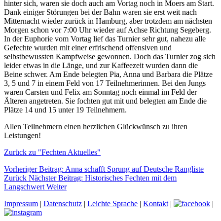
hinter sich, waren sie doch auch am Vortag noch in Moers am Start.
Dank einiger Störungen bei der Bahn waren sie erst weit nach
Mitternacht wieder zurück in Hamburg, aber trotzdem am nächsten
Morgen schon vor 7:00 Uhr wieder auf Achse Richtung Segeberg.
In der Euphorie vom Vortag lief das Turnier sehr gut, nahezu alle
Gefechte wurden mit einer erfrischend offensiven und
selbstbewussten Kampfweise gewonnen. Doch das Turnier zog sich
leider etwas in die Länge, und zur Kaffeezeit wurden dann die
Beine schwer. Am Ende belegten Pia, Anna und Barbara die Plätze
3, 5 und 7 in einem Feld von 17 Teilnehmerinnen. Bei den Jungs
waren Carsten und Felix am Sonntag noch einmal im Feld der
Älteren angetreten. Sie fochten gut mit und belegten am Ende die
Plätze 14 und 15 unter 19 Teilnehmern.
Allen Teilnehmern einen herzlichen Glückwünsch zu ihren
Leistungen!
Zurück zu "Fechten Aktuelles"
Vorheriger Beitrag: Anna schafft Sprung auf Deutsche Rangliste
Zurück
Nächster Beitrag: Historisches Fechten mit dem
Langschwert
Weiter
Impressum
|
Datenschutz
|
Leichte Sprache
|
Kontakt
|
|