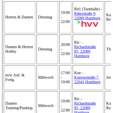
Rit1 (Turnhalle) -
19:00
Ritterstraße 9,
Kar
Herren & Damen
Dienstag
-
22089 Hamburg
Rei
22:00
Ric -
20:00
Damen & Herren
Richardstraße
Dienstag
-
Tho
Hobby
85, 22089
22:00
Hamburg
17:00
Kne -
m/w Anf. &
Mittwoch
-
Kneesestraße 7,
Jon
Fortg.
19:00
22041 Hamburg
Ric -
19:00
Damen
Richardstraße
Kar
Mittwoch
-
Training/Punktsp.
85, 22089
Rei
22:00
Hamburg