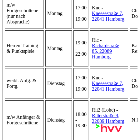
m/w
17:00
Kne -
Fortgeschrittene
Chri
Montag
-
Kneesestraße 7,
(nur nach
Doh
19:00
22041 Hamburg
Absprache)
Ric -
19:00
Herren Training
Richardstraße
Kar
Montag
-
& Punktspiele
85, 22089
Rei
22:00
Hamburg
17:00
Kne -
weibl. Anfg. &
Chri
Dienstag
-
Kneesestraße 7,
Fortg.
Doh
19:00
22041 Hamburg
Rit2 (Lohe) -
18:00
Ritterstraße 9,
m/w Anfänger &
Dienstag
-
N.N
22089 Hamburg
Fortgeschrittene
19:30