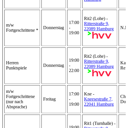
Rit2 (Lohe) -
17:00
Ritterstraße 9,
m/w
Donnerstag
-
N.N
22089 Hamburg
Fortgeschrittene *
19:00
Rit2 (Lohe) -
19:00
Ritterstraße 9,
Herren
Kar
Donnerstag
-
22089 Hamburg
Punktspiele
Rei
22:00
m/w
17:00
Kne -
Fortgeschrittene
Chri
Freitag
-
Kneesestraße 7,
(nur nach
Doh
19:00
22041 Hamburg
Absprache)
Rit1 (Turnhalle) -
19:00