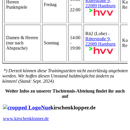
Ritterstraße 9,
Herren
Kar
Freitag
-
22089 Hamburg
Punktspiele
Rei
22:00
Rit2 (Lohe) -
Damen & Herren
14:00
Ritterstraße 9,
Kar
(nur nach
Sonntag
-
22089 Hamburg
Rei
Absprache)
19:00
*) Derzeit können diese Trainingszeiten nicht zuverlässig angeboten
werden. Wir hoffen diesen Umstand baldmöglichst ändern zu
können! (Stand: Sept. 2024)
Weiter Infos zu unserer Tischtennis-Abteiung findet ihr auch
auf
kirschenklopper.de
www.kirschenklopper.de