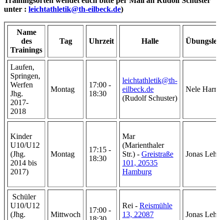
Trainingsorten wendet euch bitte per Mail an Rudolf Schuster
unter :
leichtathletik@th-eilbeck.de
)
Name
des
Tag
Uhrzeit
Halle
Übungslei
Trainings
Laufen,
Springen,
leichtathletik@th-
Werfen
17:00 -
Montag
eilbeck.de
Nele Harm
Jhg.
18:30
(Rudolf Schuster)
2017-
2018
Kinder
Mar
U10/U12
(Marienthaler
17:15 -
(Jhg.
Montag
Str.) -
Greistraße
Jonas Leh
18:30
2014 bis
101, 20535
2017)
Hamburg
Schüler
U10/U12
Rei -
Reismühle
17:00 -
(Jhg.
Mittwoch
13, 22087
Jonas Leh
18:30