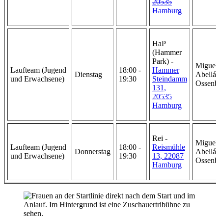
20535
Hamburg
HaP
(Hammer
Park) -
Miguel
Laufteam (Jugend
18:00 -
Hammer
Dienstag
Abellán
und Erwachsene)
19:30
Steindamm
Ossenb
131,
20535
Hamburg
Rei -
Miguel
Laufteam (Jugend
18:00 -
Reismühle
Donnerstag
Abellán
und Erwachsene)
19:30
13, 22087
Ossenb
Hamburg