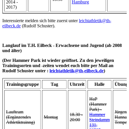
2014 -
Hamburg
2017)
Interessierte melden sich bitte zuerst unter
leichtathletik@th-
eilbeck.de
(Rudolf Schuster).
Langlauf im T.H. Eilbeck - Erwachsene und Jugend (ab 2008
und älter)
(
Der Hammer Park ist wieder geöffnet.
Zu den jeweiligen
Trainingsorten und -zeiten wendet euch bitte per Mail an
Rudolf Schuster unter :
leichtathletik@th-eilbeck.de
)
Trainingsgruppe
Tag
Uhrzeit
Halle
Übungs
HaP
(Hammer
Park) -
Laufteam
Jürgen 
18.30 -
Hammer
(Ergänzendes
Montag
Hanna
20:00
Steindamm
Athletiktrainng)
Tempel
131,