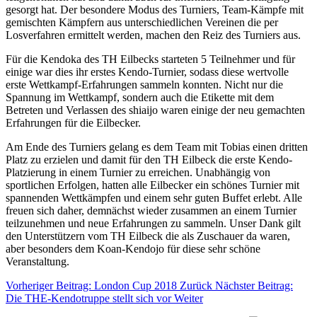
gesorgt hat. Der besondere Modus des Turniers, Team-Kämpfe mit
gemischten Kämpfern aus unterschiedlichen Vereinen die per
Losverfahren ermittelt werden, machen den Reiz des Turniers aus.
Für die Kendoka des TH Eilbecks starteten 5 Teilnehmer und für
einige war dies ihr erstes Kendo-Turnier, sodass diese wertvolle
erste Wettkampf-Erfahrungen sammeln konnten. Nicht nur die
Spannung im Wettkampf, sondern auch die Etikette mit dem
Betreten und Verlassen des shiaijo waren einige der neu gemachten
Erfahrungen für die Eilbecker.
Am Ende des Turniers gelang es dem Team mit Tobias einen dritten
Platz zu erzielen und damit für den TH Eilbeck die erste Kendo-
Platzierung in einem Turnier zu erreichen. Unabhängig von
sportlichen Erfolgen, hatten alle Eilbecker ein schönes Turnier mit
spannenden Wettkämpfen und einem sehr guten Buffet erlebt. Alle
freuen sich daher, demnächst wieder zusammen an einem Turnier
teilzunehmen und neue Erfahrungen zu sammeln. Unser Dank gilt
den Unterstützern vom TH Eilbeck die als Zuschauer da waren,
aber besonders dem Koan-Kendojo für diese sehr schöne
Veranstaltung.
Vorheriger Beitrag: London Cup 2018
Zurück
Nächster Beitrag:
Die THE-Kendotruppe stellt sich vor
Weiter