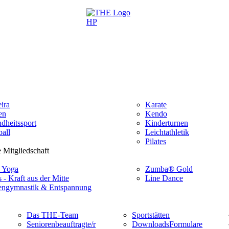
ira
Karate
en
Kendo
dheitssport
Kinderturnen
all
Leichtathletik
Pilates
 Mitgliedschaft
 Yoga
Zumba® Gold
s - Kraft aus der Mitte
Line Dance
ngymnastik & Entspannung
Das THE-Team
Sportstätten
Seniorenbeauftragte/r
Downloads
Formulare