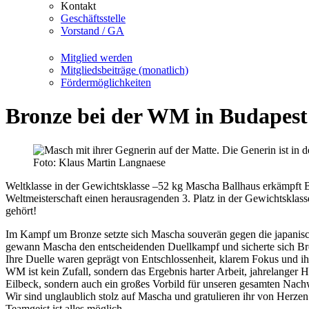
Kontakt
Geschäftsstelle
Vorstand / GA
Mitglied werden
Mitgliedsbeiträge (monatlich)
Fördermöglichkeiten
Bronze bei der WM in Budapest
Foto: Klaus Martin Langnaese
Weltklasse in der Gewichtsklasse –52 kg Mascha Ballhaus erkämpft B
Weltmeisterschaft einen herausragenden 3. Platz in der Gewichtsklass
gehört!
Im Kampf um Bronze setzte sich Mascha souverän gegen die japanisc
gewann Mascha den entscheidenden Duellkampf und sicherte sich Br
Ihre Duelle waren geprägt von Entschlossenheit, klarem Fokus und ih
WM ist kein Zufall, sondern das Ergebnis harter Arbeit, jahrelanger H
Eilbeck, sondern auch ein großes Vorbild für unseren gesamten Nac
Wir sind unglaublich stolz auf Mascha und gratulieren ihr von Herzen z
Teamgeist ist alles möglich.