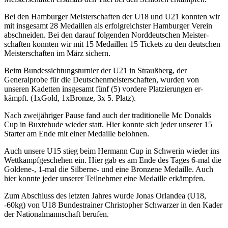
Bei den Ham­burger Meisterschaften der U18 und U21 konnten wir
mit insgesamt 28 Medaillen als erfolgreichster Hamburger Verein
abschneiden. Bei den darauf folgenden Norddeutschen Meister­
schaften konnten wir mit 15 Medaillen 15 Tickets zu den deutschen
Meisterschaften im März sichern.
Beim Bundessichtungsturnier der U21 in Straußberg, der
Generalprobe für die Deut­schenmeisterschaften, wurden von
unseren Kadetten insgesamt fünf (5) vordere Platzierungen er­
kämpft. (1xGold, 1xBronze, 3x 5. Platz).
Nach zweijähriger Pause fand auch der traditionelle Mc Donalds
Cup in Buxtehude wieder statt. Hier konnte sich jeder unserer 15
Starter am Ende mit einer Medaille belohnen.
Auch unsere U15 stieg beim Hermann Cup in Schwerin wieder ins
Wett­kampfgeschehen ein. Hier gab es am Ende des Tages 6-mal die
Goldene-, 1-mal die Silberne- und eine Bronzene Medaille. Auch
hier konnte jeder unserer Teilnehmer eine Medaille erkämp­fen.
Zum Abschluss des letzten Jahres wurde Jonas Orlandea (U18,
-60kg) von U18 Bundes­trainer Christopher Schwarzer in den Kader
der Nationalmannschaft berufen.