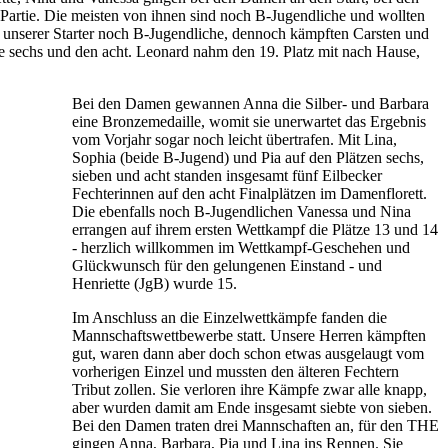
Partie. Die meisten von ihnen sind noch B-Jugendliche und wollten
e unserer Starter noch B-Jugendliche, dennoch kämpften Carsten und
tze sechs und den acht. Leonard nahm den 19. Platz mit nach Hause,
Bei den Damen gewannen Anna die Silber- und Barbara
eine Bronzemedaille, womit sie unerwartet das Ergebnis
vom Vorjahr sogar noch leicht übertrafen. Mit Lina,
Sophia (beide B-Jugend) und Pia auf den Plätzen sechs,
sieben und acht standen insgesamt fünf Eilbecker
Fechterinnen auf den acht Finalplätzen im Damenflorett.
Die ebenfalls noch B-Jugendlichen Vanessa und Nina
errangen auf ihrem ersten Wettkampf die Plätze 13 und 14
- herzlich willkommen im Wettkampf-Geschehen und
Glückwunsch für den gelungenen Einstand - und
Henriette (JgB) wurde 15.
Im Anschluss an die Einzelwettkämpfe fanden die
Mannschaftswettbewerbe statt. Unsere Herren kämpften
gut, waren dann aber doch schon etwas ausgelaugt vom
vorherigen Einzel und mussten den älteren Fechtern
Tribut zollen. Sie verloren ihre Kämpfe zwar alle knapp,
aber wurden damit am Ende insgesamt siebte von sieben.
Bei den Damen traten drei Mannschaften an, für den THE
gingen Anna, Barbara, Pia und Lina ins Rennen. Sie