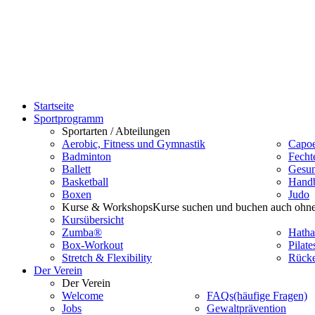
Startseite
Sportprogramm
Sportarten / Abteilungen
Aerobic, Fitness und Gymnastik
Capoe
Badminton
Fecht
Ballett
Gesun
Basketball
Handb
Boxen
Judo
Kurse & Workshops
Kurse suchen und buchen auch ohne
Kursübersicht
Zumba®
Hatha
Box-Workout
Pilate
Stretch & Flexibility
Rücke
Der Verein
Der Verein
Welcome
FAQs
(häufige Fragen)
Jobs
Gewaltprävention