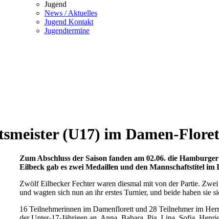
Jugend
News / Aktuelles
Jugend Kontakt
Jugendtermine
smeister (U17) im Damen-Floret
Zum Abschluss der Saison fanden am 02.06. die Hamburger A
Eilbeck gab es zwei Medaillen und den Mannschaftstitel im D
Zwölf Eilbecker Fechter waren diesmal mit von der Partie. Zwei 
und wagten sich nun an ihr erstes Turnier, und beide haben sie s
16 Teilnehmerinnen im Damenflorett und 28 Teilnehmer im Herren
der Unter-17-Jährigen an. Anna, Babara, Pia, Lina, Sofia, Henri