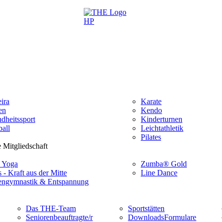
ira
Karate
en
Kendo
dheitssport
Kinderturnen
all
Leichtathletik
Pilates
 Mitgliedschaft
 Yoga
Zumba® Gold
s - Kraft aus der Mitte
Line Dance
ngymnastik & Entspannung
Das THE-Team
Sportstätten
Seniorenbeauftragte/r
Downloads
Formulare