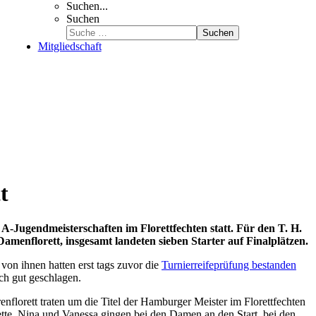
Suchen...
Suchen
Suchen
Mitgliedschaft
t
-Jugendmeisterschaften im Florettfechten statt. Für den T. H.
amenflorett, insgesamt landeten sieben Starter auf Finalplätzen.
von ihnen hatten erst tags zuvor die
Turnierreifeprüfung bestanden
ich gut geschlagen.
florett traten um die Titel der Hamburger Meister im Florettfechten
ette, Nina und Vanessa gingen bei den Damen an den Start, bei den