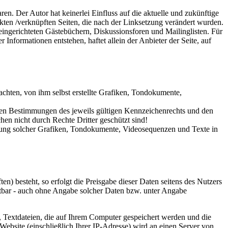
ren. Der Autor hat keinerlei Einfluss auf die aktuelle und zukünftige
linkten /verknüpften Seiten, die nach der Linksetzung verändert wurden.
 eingerichteten Gästebüchern, Diskussionsforen und Mailinglisten. Für
 Informationen entstehen, haftet allein der Anbieter der Seite, auf
chten, von ihm selbst erstellte Grafiken, Tondokumente,
 den Bestimmungen des jeweils gültigen Kennzeichenrechts und den
hen nicht durch Rechte Dritter geschützt sind!
wendung solcher Grafiken, Tondokumente, Videosequenzen und Texte in
n) besteht, so erfolgt die Preisgabe dieser Daten seitens des Nutzers
utbar - auch ohne Angabe solcher Daten bzw. unter Angabe
 Textdateien, die auf Ihrem Computer gespeichert werden und die
ebsite (einschließlich Ihrer IP-Adresse) wird an einen Server von