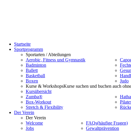
Startseite
Sportprogramm
Sportarten / Abteilungen
Aerobic, Fitness und Gymnastik
Capoe
Badminton
Fecht
Ballett
Gesun
Basketball
Handb
Boxen
Judo
Kurse & Workshops
Kurse suchen und buchen auch ohne
Kursübersicht
Zumba®
Hatha
Box-Workout
Pilate
Stretch & Flexibility
Rücke
Der Verein
Der Verein
Welcome
FAQs
(häufige Fragen)
Jobs
Gewaltprävention