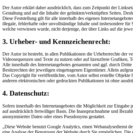
Der Autor erklärt daher ausdrücklich, dass zum Zeitpunkt der Linksetz
Gestaltung und auf die Inhalte der gelinkten/verknüpften Seiten. Desha
Diese Feststellung gilt für alle innerhalb des eigenen Internetangeb
illegale, fehlerhafte oder unvollständige Inhalte und insbesondere für
welche verwiesen wurde, nicht derjenige, der über Links auf die jewe
3. Urheber- und Kennzeichenrecht:
Der Autor ist bestrebt, in allen Publikationen die Urheberrechte de
Videosequenzen und Texte zu nutzen oder auf lizenzfreie Grafiken,
Alle innerhalb des Internetangebotes genannten und ggf. durch Drit
Besitzrechten der jeweiligen eingetragenen Eigentümer. Allein aufgru
Das Copyright für veröffentlichte, vom Autor selbst erstellte Objekt
anderen elektronischen oder gedruckten Publikationen ist ohne ausdrü
4. Datenschutz:
Sofern innerhalb des Internetangebotes die Möglichkeit zur Eingabe pe
auf ausdrücklich freiwilliger Basis. Die Inanspruchnahme und Bezah
anonymisierter Daten oder eines Pseudonyms gestattet.
„Diese Website benutzt Google Analytics, einen Webanalysedienst de
eine Analyse der Benutzung der Website durch Sie ermöglichen. Die d