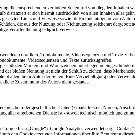
ung die entsprechenden verlinkten Seiten frei von illegalen Inhalten wa
lb distanziert er sich hiermit ausdrücklich von allen Inhalten aller ge
otes gesetzten Links und Verweise sowie für Fremdeinträge in vom Autor
 Schäden, die aus der Nutzung oder Nichtnutzung solcherart dargebotener
ilige Veröffentlichung lediglich verweist.
r verwendeten Grafiken, Tondokumente, Videosequenzen und Texte zu bea
 Tondokumente, Videosequenzen und Texte zurückzugreifen.
te geschützten Marken- und Warenzeichen unterliegen uneingeschränkt
nd der bloßen Nennung ist nicht der Schluß zu ziehen, dass Markenzeic
e bleibt allein beim Autor der Seiten. Eine Vervielfältigung oder Ver
ckliche Zustimmung des Autors nicht gestattet.
rsönlicher oder geschäftlicher Daten (Emailadressen, Namen, Anschrifte
lung aller angebotenen Dienste ist - soweit technisch möglich und zum
r Google Inc. („Google“). Google Analytics verwendet sog. „Cookies“,
urch den Cookie erzeugten Informationen über Ihre Benutzung dieser W