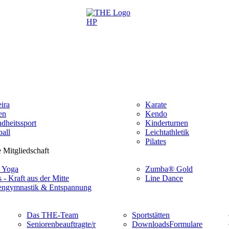
ira
Karate
en
Kendo
dheitssport
Kinderturnen
all
Leichtathletik
Pilates
 Mitgliedschaft
 Yoga
Zumba® Gold
s - Kraft aus der Mitte
Line Dance
ngymnastik & Entspannung
Das THE-Team
Sportstätten
Seniorenbeauftragte/r
Downloads
Formulare