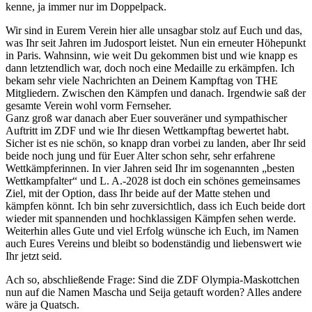
kenne, ja immer nur im Doppelpack.
Wir sind in Eurem Verein hier alle unsagbar stolz auf Euch und das,
was Ihr seit Jahren im Judosport leistet. Nun ein erneuter Höhepunkt
in Paris. Wahnsinn, wie weit Du gekommen bist und wie knapp es
dann letztendlich war, doch noch eine Medaille zu erkämpfen. Ich
bekam sehr viele Nachrichten an Deinem Kampftag von THE
Mitgliedern. Zwischen den Kämpfen und danach. Irgendwie saß der
gesamte Verein wohl vorm Fernseher.
Ganz groß war danach aber Euer souveräner und sympathischer
Auftritt im ZDF und wie Ihr diesen Wettkampftag bewertet habt.
Sicher ist es nie schön, so knapp dran vorbei zu landen, aber Ihr seid
beide noch jung und für Euer Alter schon sehr, sehr erfahrene
Wettkämpferinnen. In vier Jahren seid Ihr im sogenannten „besten
Wettkampfalter“ und L. A.-2028 ist doch ein schönes gemeinsames
Ziel, mit der Option, dass Ihr beide auf der Matte stehen und
kämpfen könnt. Ich bin sehr zuversichtlich, dass ich Euch beide dort
wieder mit spannenden und hochklassigen Kämpfen sehen werde.
Weiterhin alles Gute und viel Erfolg wünsche ich Euch, im Namen
auch Eures Vereins und bleibt so bodenständig und liebenswert wie
Ihr jetzt seid.
Ach so, abschließende Frage: Sind die ZDF Olympia-Maskottchen
nun auf die Namen Mascha und Seija getauft worden? Alles andere
wäre ja Quatsch.