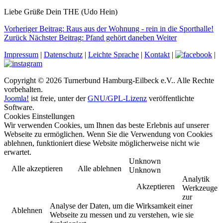
Liebe Grüße Dein THE (Udo Hein)
Vorheriger Beitrag: Raus aus der Wohnung - rein in die Sporthalle!
Zurück
Nächster Beitrag: Pfand gehört daneben
Weiter
Impressum
|
Datenschutz
|
Leichte Sprache
|
Kontakt
|
|
Copyright © 2026 Turnerbund Hamburg-Eilbeck e.V.. Alle Rechte
vorbehalten.
Joomla!
ist freie, unter der
GNU/GPL-Lizenz
veröffentlichte
Software.
Cookies Einstellungen
Wir verwenden Cookies, um Ihnen das beste Erlebnis auf unserer
Webseite zu ermöglichen. Wenn Sie die Verwendung von Cookies
ablehnen, funktioniert diese Website möglicherweise nicht wie
erwartet.
Unknown
Alle akzeptieren
Alle ablehnen
Unknown
Analytik
Akzeptieren
Werkzeuge
zur
Analyse der Daten, um die Wirksamkeit einer
Ablehnen
Webseite zu messen und zu verstehen, wie sie