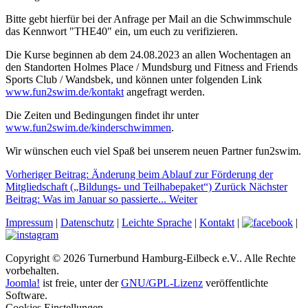
Bitte gebt hierfür bei der Anfrage per Mail an die Schwimmschule
das Kennwort "THE40" ein, um euch zu verifizieren.
Die Kurse beginnen ab dem 24.08.2023 an allen Wochentagen an
den Standorten Holmes Place / Mundsburg und Fitness and Friends
Sports Club / Wandsbek, und können unter folgenden Link
www.fun2swim.de/kontakt
angefragt werden.
Die Zeiten und Bedingungen findet ihr unter
www.fun2swim.de/kinderschwimmen
.
Wir wünschen euch viel Spaß bei unserem neuen Partner fun2swim.
Vorheriger Beitrag: Änderung beim Ablauf zur Förderung der
Mitgliedschaft („Bildungs- und Teilhabepaket“)
Zurück
Nächster
Beitrag: Was im Januar so passierte...
Weiter
Impressum
|
Datenschutz
|
Leichte Sprache
|
Kontakt
|
|
Copyright © 2026 Turnerbund Hamburg-Eilbeck e.V.. Alle Rechte
vorbehalten.
Joomla!
ist freie, unter der
GNU/GPL-Lizenz
veröffentlichte
Software.
Cookies Einstellungen